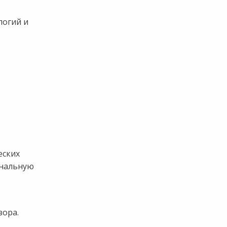
логий и
еских
ональную
зора.