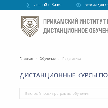
Личный кабинет
Версия для 
Главная
Обучение
Педагогика
ДИСТАНЦИОННЫЕ КУРСЫ ПО 
Режим
работы
но
Института
ПН-ПТ: