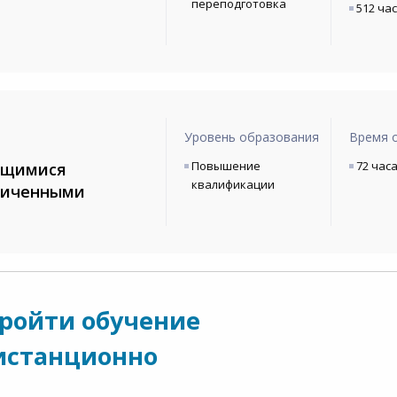
переподготовка
512 ча
Уровень образования
Время 
Повышение
72 час
ющимися
квалификации
ниченными
пройти обучение
истанционно