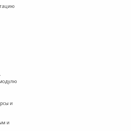
стацию
.
 модулю
рсы и
ым и