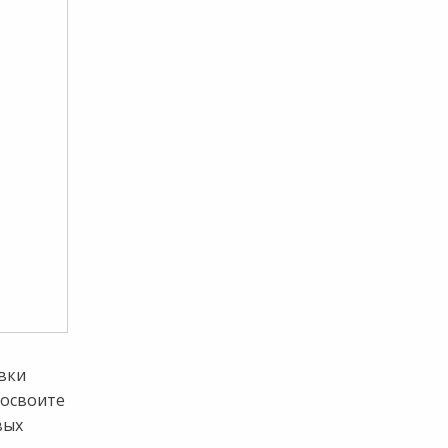
вки
 освоите
вых