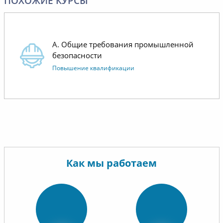
ПОХОЖИЕ КУРСЫ
Отдельн
коммуни
операти
А. Общие требования промышленной
менедже
безопасности
Повышение квалификации
Как мы работаем